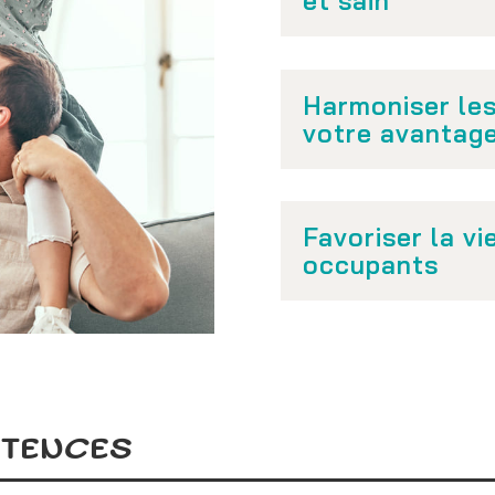
et sain
Harmoniser les 
votre avantag
Favoriser la vi
occupants
ÉTENCES