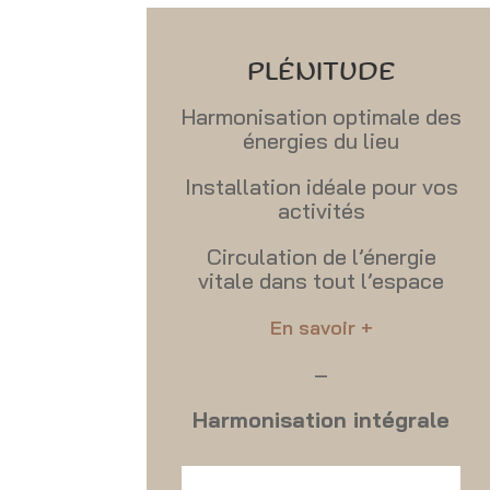
PLÉNITUDE
Harmonisation optimale des
énergies du lieu
Installation idéale pour vos
activités
Circulation de l’énergie
vitale dans tout l’espace
En savoir +
–
Harmonisation intégrale